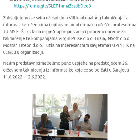
https://forms.gle/5LEF1nmaZcsJbDeo8
Zahvaljujemo se svim učesnicima VIII kantonalnog takmičenja iz
informatike: učenicima i njihovim mentorima na učešću, profesorima
JU MS ETŠ Tuzla na uspješnoj organizaciji i pripremi opreme za
takmičenje te kompanijama Virgin Pulse d.o.o. Tuzla, NSoft d.o.o.
Mostar i Iteon d.o.o. Tuzla na interesantnim savjetima i UPiNITK na
učešću u organizaciji.
Našim predstavnicima želimo puno uspjeha na predstojećem 26.
državnom takmičenju iz informatike koje će se održati u Sarajevu
11.6.2022 i 12.6.2022.