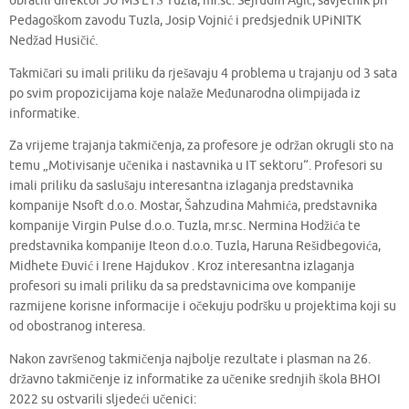
obratili direktor JU MS ETŠ Tuzla, mr.sc. Sejfudin Agić, savjetnik pri
Pedagoškom zavodu Tuzla, Josip Vojnić i predsjednik UPiNITK
Nedžad Husičić.
Takmičari su imali priliku da rješavaju 4 problema u trajanju od 3 sata
po svim propozicijama koje nalaže Međunarodna olimpijada iz
informatike.
Za vrijeme trajanja takmičenja, za profesore je održan okrugli sto na
temu „Motivisanje učenika i nastavnika u IT sektoru“. Profesori su
imali priliku da saslušaju interesantna izlaganja predstavnika
kompanije Nsoft d.o.o. Mostar, Šahzudina Mahmića, predstavnika
kompanije Virgin Pulse d.o.o. Tuzla, mr.sc. Nermina Hodžića te
predstavnika kompanije Iteon d.o.o. Tuzla, Haruna Rešidbegovića,
Midhete Đuvić i Irene Hajdukov . Kroz interesantna izlaganja
profesori su imali priliku da sa predstavnicima ove kompanije
razmijene korisne informacije i očekuju podršku u projektima koji su
od obostranog interesa.
Nakon završenog takmičenja najbolje rezultate i plasman na 26.
državno takmičenje iz informatike za učenike srednjih škola BHOI
2022 su ostvarili sljedeći učenici: