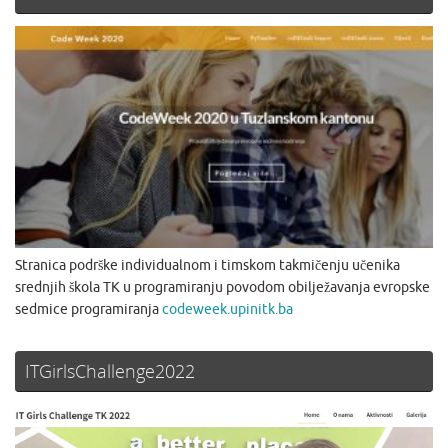
Stranica podrške individualnom i timskom takmičenju učenika
srednjih škola TK u programiranju povodom obilježavanja evropske
sedmice programiranja
codeweek.upinitk.ba
ITGirlsChallenge2022