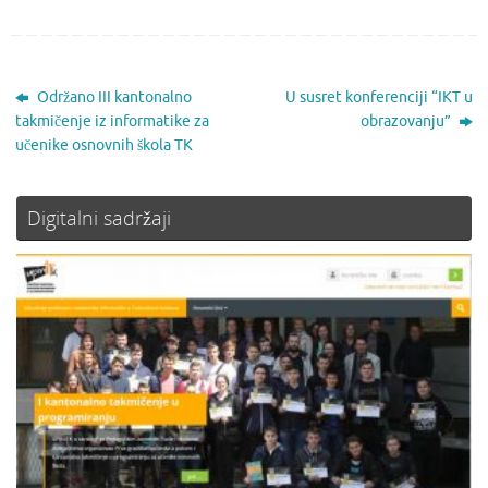
Održano III kantonalno
U susret konferenciji “IKT u
takmičenje iz informatike za
obrazovanju”
učenike osnovnih škola TK
Digitalni sadržaji