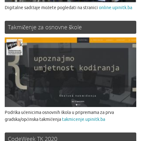
Digitalne sadržaje možete pogledati na stranici
online.upinitk.ba
Takmičenje za osnovne škole
Podrška učenicima osnovnih škola u pripremama za prva
gradska/općinska takmičenja
takmicenje.upinitk.ba
CodeWeek TK 2020