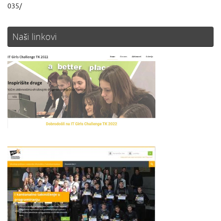
035/
Naši linkovi