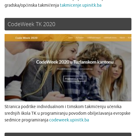
gradska/općinska takmičenja
takmicenje.upinitk.ba
CodeWeek TK 2020
Stranica podrške individualnom i timskom takmičenju učenika
srednjih škola TK u programiranju povodom obilježavanja evropske
sedmice programiranja
codeweek.upinitk.ba