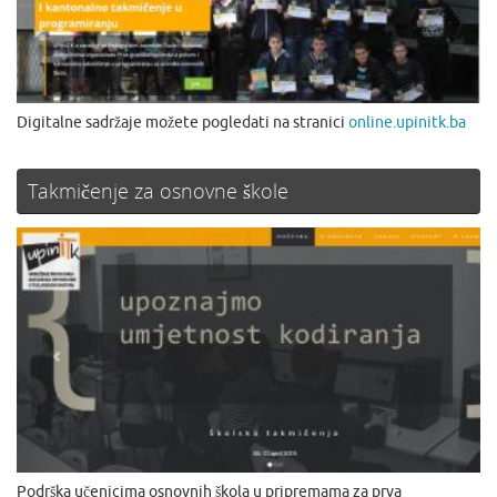
Digitalne sadržaje možete pogledati na stranici
online.upinitk.ba
Takmičenje za osnovne škole
Podrška učenicima osnovnih škola u pripremama za prva