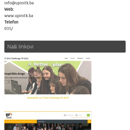
info@upinitk.ba
Web:
www.upinitk.ba
Telefon
035/
Naši linkovi