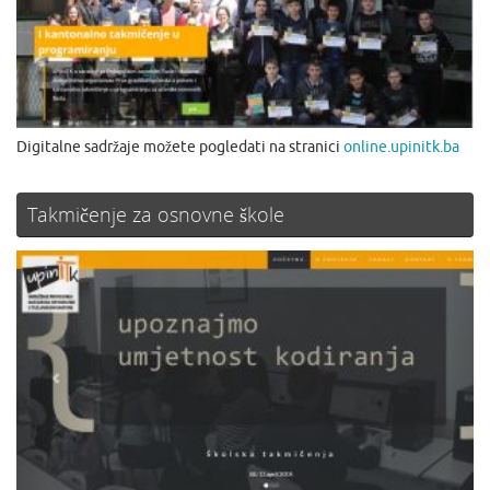
Digitalne sadržaje možete pogledati na stranici
online.upinitk.ba
Takmičenje za osnovne škole