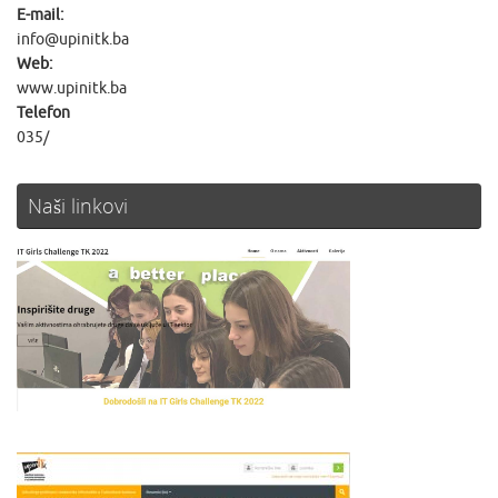
E-mail:
info@upinitk.ba
Web:
www.upinitk.ba
Telefon
035/
Naši linkovi