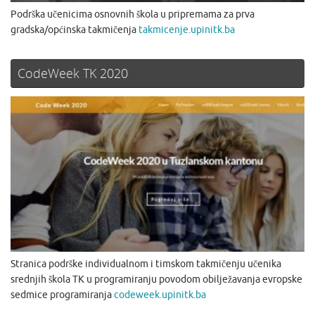
Podrška učenicima osnovnih škola u pripremama za prva
gradska/općinska takmičenja
takmicenje.upinitk.ba
CodeWeek TK 2020
Stranica podrške individualnom i timskom takmičenju učenika
srednjih škola TK u programiranju povodom obilježavanja evropske
sedmice programiranja
codeweek.upinitk.ba