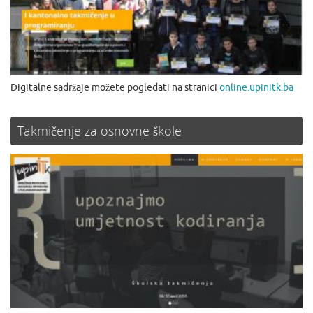
Digitalne sadržaje možete pogledati na stranici
online.upinitk.ba
Takmičenje za osnovne škole