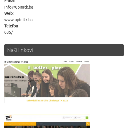
E-mail:
info@upinitk.ba
Web:
www.upinitk.ba
Telefon
035/
Naši linkovi