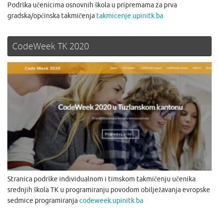
Podrška učenicima osnovnih škola u pripremama za prva
gradska/općinska takmičenja
takmicenje.upinitk.ba
CodeWeek TK 2020
Stranica podrške individualnom i timskom takmičenju učenika
srednjih škola TK u programiranju povodom obilježavanja evropske
sedmice programiranja
codeweek.upinitk.ba