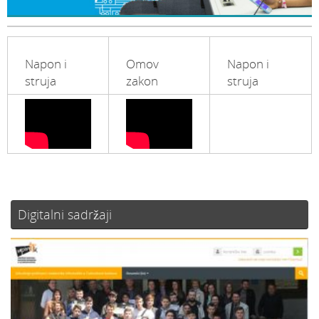
Napon i
Omov
Napon i
struja
zakon
struja
Digitalni sadržaji