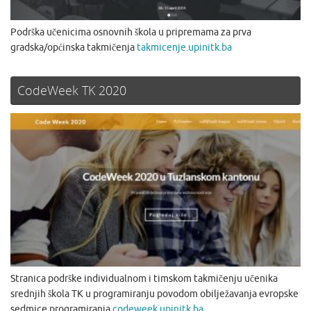
Podrška učenicima osnovnih škola u pripremama za prva
gradska/općinska takmičenja
takmicenje.upinitk.ba
CodeWeek TK 2020
Stranica podrške individualnom i timskom takmičenju učenika
srednjih škola TK u programiranju povodom obilježavanja evropske
sedmice programiranja
codeweek.upinitk.ba