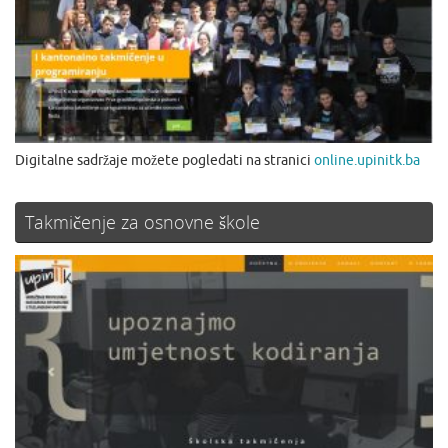
Digitalne sadržaje možete pogledati na stranici
online.upinitk.ba
Takmičenje za osnovne škole