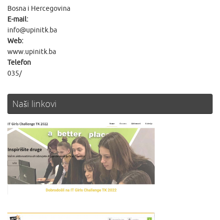
Bosna i Hercegovina
E-mail:
info@upinitk.ba
Web:
www.upinitk.ba
Telefon
035/
Naši linkovi