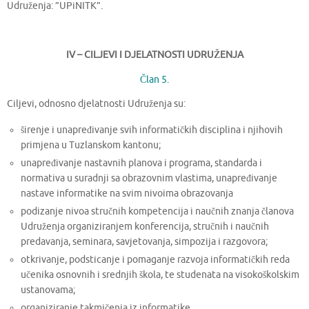
Udruženja: ”UPiNITK”.
IV – CILJEVI I DJELATNOSTI UDRUŽENJA
Član 5.
Ciljevi, odnosno djelatnosti Udruženja su:
širenje i unapređivanje svih informatičkih disciplina i njihovih
primjena u Tuzlanskom kantonu;
unapređivanje nastavnih planova i programa, standarda i
normativa u suradnji sa obrazovnim vlastima, unapređivanje
nastave informatike na svim nivoima obrazovanja
podizanje nivoa stručnih kompetencija i naučnih znanja članova
Udruženja organiziranjem konferencija, stručnih i naučnih
predavanja, seminara, savjetovanja, simpozija i razgovora;
otkrivanje, podsticanje i pomaganje razvoja informatičkih reda
učenika osnovnih i srednjih škola, te studenata na visokoškolskim
ustanovama;
organiziranje takmičenja iz informatike