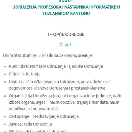
STATUT
UDRUŽENJA PROFESORA I NASTAVNIKA INFORMATIKE U
TUZLANSKOM KANTONU
I – OPĆE ODREDBE
Član 1.
Ovim Statutom se, u skladu sa Zakonom, uređuje:
Puni i skraćeni naziv Udruženja i sjedište Udruženja
Ciljevi Udruženja
Uvjeti i način učlanjivanja u Udruženje, prava, dužnosti i
odgovornosti članova Udruženja i prestanak članstva
Organizacija Udruženja (organi i organizacione jedinice, način
izbora organa, uvjeti i način opoziva, trajanje mandata, način
odlučivanja i odgovornosti)
Zastupanje i predstavljanje Udruženja
Javnost rada Udruženja
Oblik i sadržaj pečata Udruženja