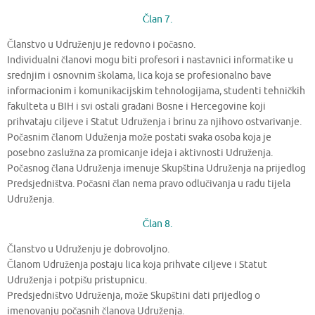
Član 7.
Članstvo u Udruženju je redovno i počasno.
Individualni članovi mogu biti profesori i nastavnici informatike u
srednjim i osnovnim školama, lica koja se profesionalno bave
informacionim i komunikacijskim tehnologijama, studenti tehničkih
fakulteta u BIH i svi ostali građani Bosne i Hercegovine koji
prihvataju ciljeve i Statut Udruženja i brinu za njihovo ostvarivanje.
Počasnim članom Uduženja može postati svaka osoba koja je
posebno zaslužna za promicanje ideja i aktivnosti Udruženja.
Počasnog člana Udruženja imenuje Skupština Udruženja na prijedlog
Predsjedništva. Počasni član nema pravo odlučivanja u radu tijela
Udruženja.
Član 8.
Članstvo u Udruženju je dobrovoljno.
Članom Udruženja postaju lica koja prihvate ciljeve i Statut
Udruženja i potpišu pristupnicu.
Predsjedništvo Udruženja, može Skupštini dati prijedlog o
imenovanju počasnih članova Udruženja.