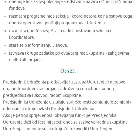
imenuje lica za raspolaganje sredstvima na žiro računu i računima
fondova,
razmatra programe rada sekcija i koordinatora, te na osnovu toga
donosi operativni godišnji program rada Udruženja.
razmatra godišnji izvještaj o radu i poslovanju sekcija i
koordinatora,
stara se o informiranju članova,
izvršava i druge zadatke po ovlaštenjima Skupštine i zahtjevima
nadležnih organa.
Član 23.
Predsjednik Udruženja predstavlja i zastupa Udruženje i njegove
organe, koordinira rad organa Udruženja i do izbora radnog
predsjedništva rukovodi radom Skupštine.
Predsjednika Udruženja u slučaju spriječenosti zamjenjuje zamjenik,
odnosno lice koje ovlasti Predsjednik Udruženja.
Ako je period spriječenosti obavljanja funkcije Predsjednika
Udruženja duži od šest mjeseci, onda se saziva vanredna skupština
Udruženja i imenuje se lice koje će rukovoditi Udruženjem.