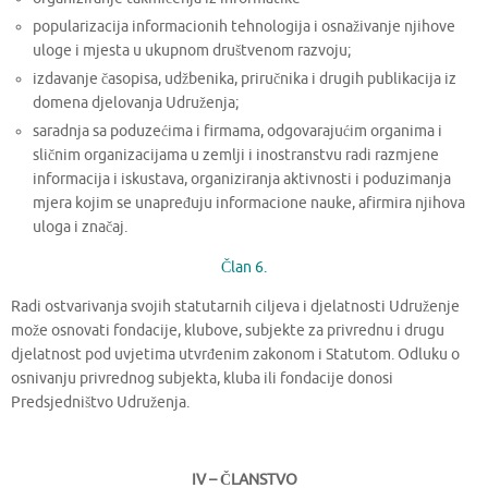
popularizacija informacionih tehnologija i osnaživanje njihove
uloge i mjesta u ukupnom društvenom razvoju;
izdavanje časopisa, udžbenika, priručnika i drugih publikacija iz
domena djelovanja Udruženja;
saradnja sa poduzećima i firmama, odgovarajućim organima i
sličnim organizacijama u zemlji i inostranstvu radi razmjene
informacija i iskustava, organiziranja aktivnosti i poduzimanja
mjera kojim se unapređuju informacione nauke, afirmira njihova
uloga i značaj.
Član 6.
Radi ostvarivanja svojih statutarnih ciljeva i djelatnosti Udruženje
može osnovati fondacije, klubove, subjekte za privrednu i drugu
djelatnost pod uvjetima utvrđenim zakonom i Statutom. Odluku o
osnivanju privrednog subjekta, kluba ili fondacije donosi
Predsjedništvo Udruženja.
IV – ČLANSTVO