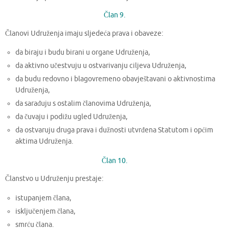
Član 9.
Članovi Udruženja imaju sljedeća prava i obaveze:
da biraju i budu birani u organe Udruženja,
da aktivno učestvuju u ostvarivanju ciljeva Udruženja,
da budu redovno i blagovremeno obavještavani o aktivnostima
Udruženja,
da sarađuju s ostalim članovima Udruženja,
da čuvaju i podižu ugled Udruženja,
da ostvaruju druga prava i dužnosti utvrđena Statutom i općim
aktima Udruženja.
Član 10.
Članstvo u Udruženju prestaje:
istupanjem člana,
isključenjem člana,
smrću člana.