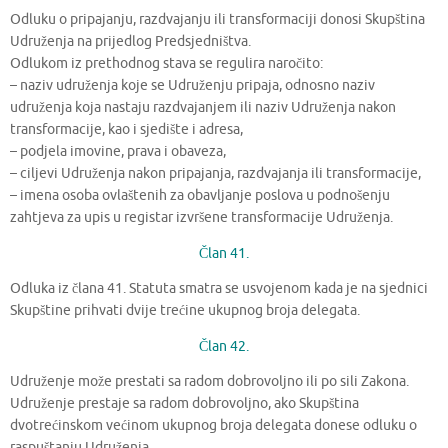
Odluku o pripajanju, razdvajanju ili transformaciji donosi Skupština
Udruženja na prijedlog Predsjedništva.
Odlukom iz prethodnog stava se regulira naročito:
– naziv udruženja koje se Udruženju pripaja, odnosno naziv
udruženja koja nastaju razdvajanjem ili naziv Udruženja nakon
transformacije, kao i sjedište i adresa,
– podjela imovine, prava i obaveza,
– ciljevi Udruženja nakon pripajanja, razdvajanja ili transformacije,
– imena osoba ovlaštenih za obavljanje poslova u podnošenju
zahtjeva za upis u registar izvršene transformacije Udruženja.
Član 41.
Odluka iz člana 41. Statuta smatra se usvojenom kada je na sjednici
Skupštine prihvati dvije trećine ukupnog broja delegata.
Član 42.
Udruženje može prestati sa radom dobrovoljno ili po sili Zakona.
Udruženje prestaje sa radom dobrovoljno, ako Skupština
dvotrećinskom većinom ukupnog broja delegata donese odluku o
raspuštanju Udruženja.