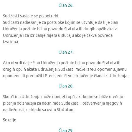
Član 26.
Sud časti sastaje se po potrebi.
Sud časti nadležan je za postupke kojim se utvrđuje da li je član
Udruženja počinio bitnu povredu Statuta ili drugih općih akata
Udruženja i za izricanje mjera u slučaju ako je takva povreda
izvršena.
Član 27.
Ako utvrdi da je član Udruženja počinio bitnu povredu Statuta ili
drugih općih akata Udruženja, Sud časti može izreći opomenu, javnu
opomenu ili predložiti Predsjedništvu isključenje člana iz Udruženja.
Član 28.
Skupština Udruženja može donijeti opći akt kojim se bliže uređuju
pitanja od značaja za način rada Suda časti i ostvarivanja njegovih
nadležnosti, u skladu sa ovim Statutom.
Sekcije
Član 29.