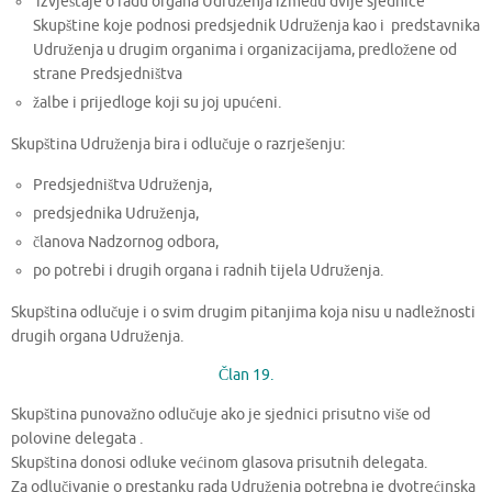
izvještaje o radu organa Udruženja između dvije sjednice
Skupštine koje podnosi predsjednik Udruženja kao i predstavnika
Udruženja u drugim organima i organizacijama, predložene od
strane Predsjedništva
žalbe i prijedloge koji su joj upućeni.
Skupština Udruženja bira i odlučuje o razrješenju:
Predsjedništva Udruženja,
predsjednika Udruženja,
članova Nadzornog odbora,
po potrebi i drugih organa i radnih tijela Udruženja.
Skupština odlučuje i o svim drugim pitanjima koja nisu u nadležnosti
drugih organa Udruženja.
Član 19.
Skupština punovažno odlučuje ako je sjednici prisutno više od
polovine delegata .
Skupština donosi odluke većinom glasova prisutnih delegata.
Za odlučivanje o prestanku rada Udruženja potrebna je dvotrećinska