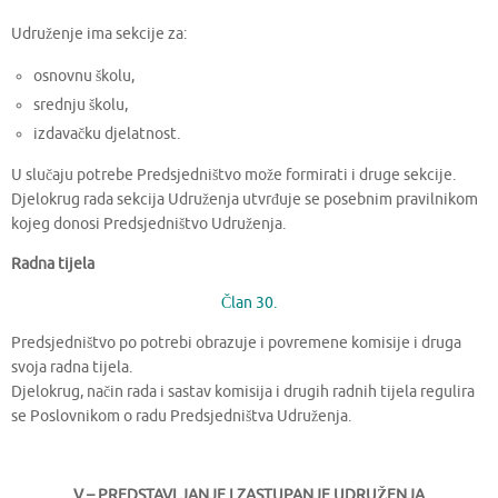
Udruženje ima sekcije za:
osnovnu školu,
srednju školu,
izdavačku djelatnost.
U slučaju potrebe Predsjedništvo može formirati i druge sekcije.
Djelokrug rada sekcija Udruženja utvrđuje se posebnim pravilnikom
kojeg donosi Predsjedništvo Udruženja.
Radna tijela
Član 30.
Predsjedništvo po potrebi obrazuje i povremene komisije i druga
svoja radna tijela.
Djelokrug, način rada i sastav komisija i drugih radnih tijela regulira
se Poslovnikom o radu Predsjedništva Udruženja.
V – PREDSTAVLJANJE I ZASTUPANJE UDRUŽENJA