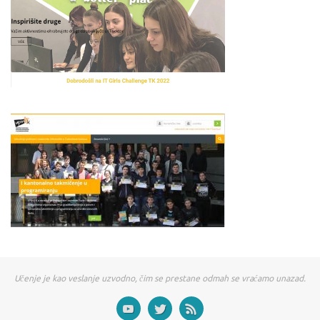
Učenje je kao veslanje uzvodno, čim se prestane odmah se vraćamo unazad.