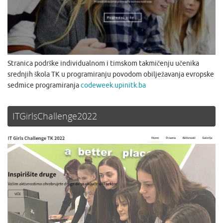
Stranica podrške individualnom i timskom takmičenju učenika
srednjih škola TK u programiranju povodom obilježavanja evropske
sedmice programiranja
codeweek.upinitk.ba
ITGirlsChallenge2022