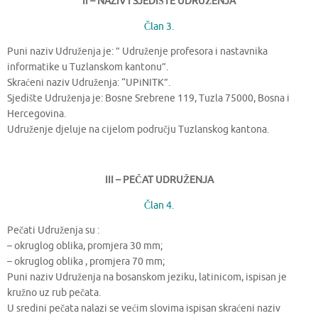
II – NAZIV I SJEDIŠTE UDRUŽENJA
Član 3.
Puni naziv Udruženja je: ” Udruženje profesora i nastavnika
informatike u Tuzlanskom kantonu”.
Skraćeni naziv Udruženja: “UPiNITK”.
Sjedište Udruženja je: Bosne Srebrene 119, Tuzla 75000, Bosna i
Hercegovina.
Udruženje djeluje na cijelom području Tuzlanskog kantona.
III – PEČAT UDRUŽENJA
Član 4.
Pečati Udruženja su :
– okruglog oblika, promjera 30 mm;
– okruglog oblika , promjera 70 mm;
Puni naziv Udruženja na bosanskom jeziku, latinicom, ispisan je
kružno uz rub pečata.
U sredini pečata nalazi se većim slovima ispisan skraćeni naziv