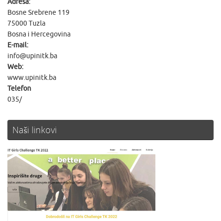
Adresa:
Bosne Srebrene 119
75000 Tuzla
Bosna i Hercegovina
E-mail:
info@upinitk.ba
Web:
www.upinitk.ba
Telefon
035/
Naši linkovi