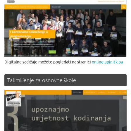
Digitalne sadržaje možete pogledati na stranici
online.upinitk.ba
Takmičenje za osnovne škole