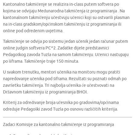
Kantonalno takmičenje se realizira in-class putem softvera po
kojima se odvijaju Međunarodna takmičenja iz programiranja . Na
kantonalnom takmičenju učestvuju učenici koji su ostvarili plasman
na in-class gradskom/općinskom takmičenju iz programiranja ili
online pod određenim uvjetima.
Takmičenje se odvija po sistemu jedan učenik jedan računar putem
online judgin softvera PC^2. Zadatke dijele predstavnici
Pedagoškog zavoda Tuzla na samom takmičenju. Učenici nastupaju
po šiframa. Takmičenje traje 150 minuta.
U svakom trenutku, mentori učenika na monitoru mogu pratiti
napredovanje učenika pod šiframa. Rezultati su poznati odmah po
završetku takmičenja. Tri najbolja učenika će učestvovati na
Državnom takmičenju iz programiranja BHOI.
Kriterij za određivanje broja učesnika po gradovima/općinama
određuje Pedagoški zavod Tuzla po osnovu različitih kriterija.
Zadaci Komisije za kantonalno takmičenje iz programiranja