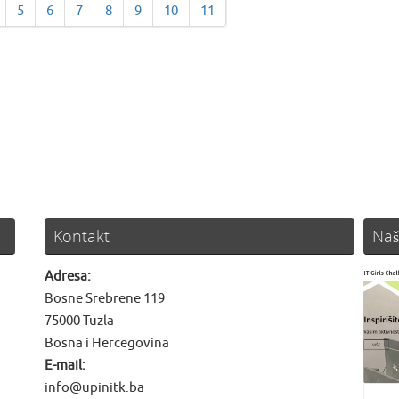
5
6
7
8
9
10
11
Kontakt
Naš
Adresa:
Bosne Srebrene 119
75000 Tuzla
Bosna i Hercegovina
E-mail:
info@upinitk.ba