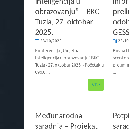
inteligencija u
info
obrazovanju” – BKC
prel
Tuzla, 27. oktobar
odob
2025.
GESS
23/10/2025
23/10
Konferencija „Umjetna
Bosna i 
inteligencija u obrazovanju“ BKC
sceni o
Tuzla · 27. oktobar 2025. · Početak u
prelimin
09:00 ...
...
Više
Međunarodna
Potp
saradnja – Projekat
sara