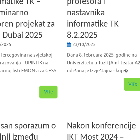
rmatike TK –
profesora i
iminarno
nastavnika
ren projekat za
informatike TK
 Dubai 2025
8.2.2025
/2025
23/10/2025
Hercegovina na svjetskoj
Dana 8. februara 2025. godine na
brazovanja – UPINITK na
Univerzitetu u Tuzli (Amfiteatar A2
arnoj listi FMON-a za GESS
održana je Izvještajna skup� ...
Više
Više
isan sporazum o
Nakon konferencije
dnji između
IKT Most 2024 –