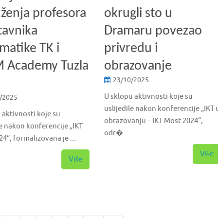
ženja profesora
okrugli sto u
tavnika
Dramaru povezao
matike TK i
privredu i
 Academy Tuzla
obrazovanje
23/10/2025
U sklopu aktivnosti koje su
/2025
uslijedile nakon konferencije „IKT 
 aktivnosti koje su
obrazovanju – IKT Most 2024“,
le nakon konferencije „IKT
odr� ...
4“, formalizovana je ...
Više
Više