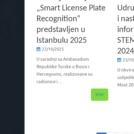
„Smart License Plate
Udru
Recognition“
i nas
predstavljen u
infor
Istanbulu 2025
STEM
23/10/2025
2024
U saradnji sa Ambasadom
23/10
Republike Turske u Bosni i
U okviru
Hercegovini, realizovane su
uslijedi
radionice i ...
Most 202
Više