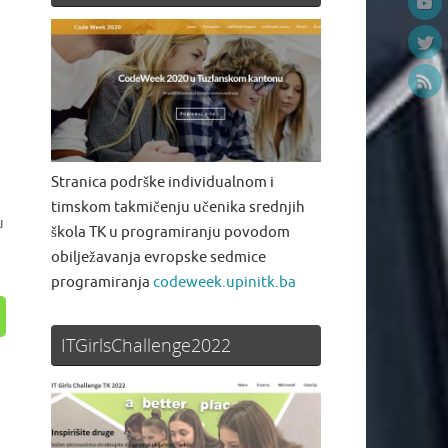
Stranica podrške individualnom i
timskom takmičenju učenika srednjih
u
škola TK u programiranju povodom
obilježavanja evropske sedmice
programiranja
codeweek.upinitk.ba
ITGirlsChallenge2022