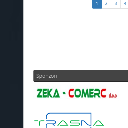
1
2
3
4
Sponzori