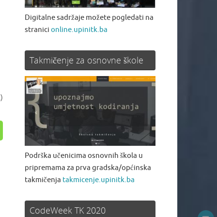
Digitalne sadržaje možete pogledati na
stranici
online.upinitk.ba
Takmičenje za osnovne škole
)
Podrška učenicima osnovnih škola u
pripremama za prva gradska/općinska
takmičenja
takmicenje.upinitk.ba
CodeWeek TK 2020