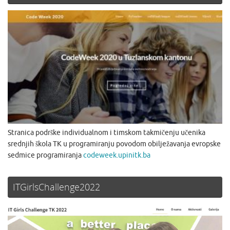
Stranica podrške individualnom i timskom takmičenju učenika
srednjih škola TK u programiranju povodom obilježavanja evropske
sedmice programiranja
codeweek.upinitk.ba
ITGirlsChallenge2022