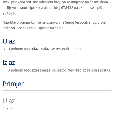
svaki put kada pritisne određeni broj, on se umjesto na desnu doda
na lijevu stranu. Npr. kada ukuca broj 678432 na ekranu se ispiše
234876.
Napišite program koji će na osnovu unešenog šestocifrenog broja
prikazati što se Emiru ispisalo na ekranu.
Ulaz
U jednom redu ulaza nalazi se šestocifreni broj
Izlaz
U jednom redu izlaza nalazi se šestocifreni broj iz teksta zadatka
Primjer
Ulaz
457321