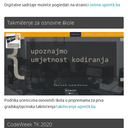
Digitalne sadržaje možete pogledati na stranici
online.upinitk.ba
Takmičenje za osnovne škole
Podrška učenicima osnovnih škola u pripremama za prva
gradska/općinska takmičenja
takmicenje.upinitk.ba
CodeWeek TK 2020