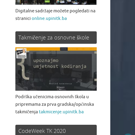
Digitalne sadržaje možete pogledati na
stranici
online.upinitk.ba
Takmičenje za osnovne škole
Podrška učenicima osnovnih škola u
pripremama za prva gradska/općinska
takmičenja
takmicenje.upinitk.ba
CodeWeek TK 2020