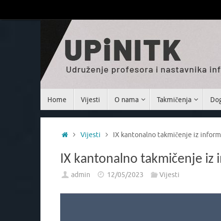
Home
Vijesti
O nama
Takmičenja
Dog
Vijesti
IX kantonalno takmičenje iz inform
IX kantonalno takmičenje iz 
admin
12/05/2023
Vijesti