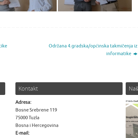
tike
Održana 4.gradska/općinska takmičenja iz
informatike
Kontakt
Naš
Adresa:
Bosne Srebrene 119
75000 Tuzla
Bosna i Hercegovina
E-mail: