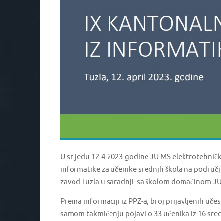
U srijedu 12.4.2023.godine JU MS elektrotehničk
informatike za učenike srednjh škola na područ
zavod Tuzla u saradnji sa školom domaćinom JU
Prema informaciji iz PPZ-a, broj prijavljenih uče
samom takmičenju pojavilo 33 učenika iz 16 sre