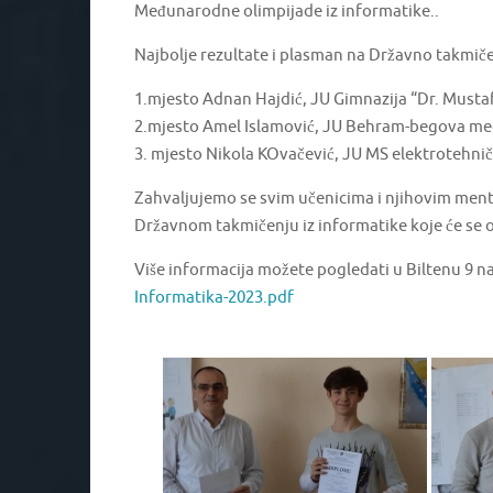
Međunarodne olimpijade iz informatike..
Najbolje rezultate i plasman na Državno takmičen
1.mjesto Adnan Hajdić, JU Gimnazija “Dr. Musta
2.mjesto Amel Islamović, JU Behram-begova me
3. mjesto Nikola KOvačević, JU MS elektrotehnič
Zahvaljujemo se svim učenicima i njihovim men
Državnom takmičenju iz informatike koje će se o
Više informacija možete pogledati u Biltenu 9 n
Informatika-2023.pdf