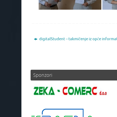
digitalStudent – takmičenje iz opće informa
Sponzori