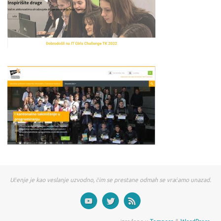
Učenje je kao veslanje uzvodno, čim se prestane odmah se vraćamo unazad.