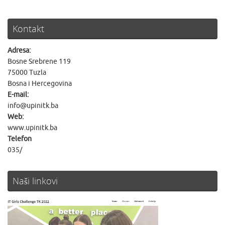
Kontakt
Adresa:
Bosne Srebrene 119
75000 Tuzla
Bosna i Hercegovina
E-mail:
info@upinitk.ba
Web:
www.upinitk.ba
Telefon
035/
Naši linkovi