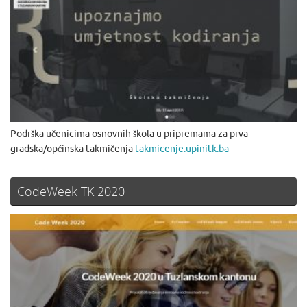
Podrška učenicima osnovnih škola u pripremama za prva
gradska/općinska takmičenja
takmicenje.upinitk.ba
CodeWeek TK 2020