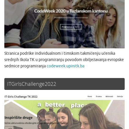
Stranica podrške individualnom i timskom takmičenju učenika
srednjih škola TK u programiranju povodom obilježavanja evropske
sedmice programiranja
codeweek.upinitk.ba
ITGirlsChallenge2022