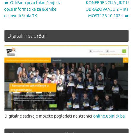
Održano prvo takmičenje iz
KONFERENCIJA „IKT U
opće informatike za učenike
OBRAZOVANJU 2 – IKT
osnovnih škola TK
MOST“ 28.10.2024
Digitalni sadržaji
Digitalne sadržaje možete pogledati na stranici
online.upinitk.ba