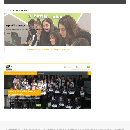
Učenje je kao veslanje uzvodno, čim se prestane odmah se vraćamo unazad.