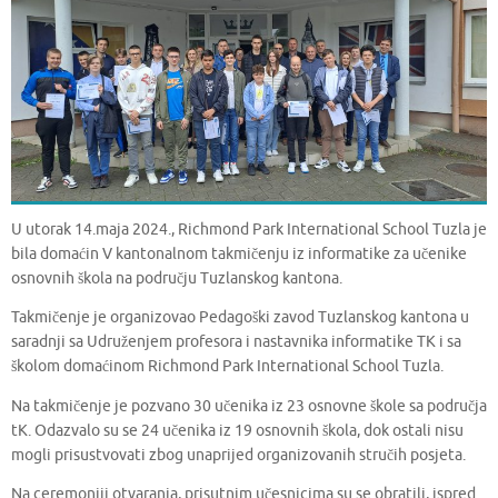
U utorak 14.maja 2024., Richmond Park International School Tuzla je
bila domaćin V kantonalnom takmičenju iz informatike za učenike
osnovnih škola na području Tuzlanskog kantona.
Takmičenje je organizovao Pedagoški zavod Tuzlanskog kantona u
saradnji sa Udruženjem profesora i nastavnika informatike TK i sa
školom domaćinom Richmond Park International School Tuzla.
Na takmičenje je pozvano 30 učenika iz 23 osnovne škole sa područja
tK. Odazvalo su se 24 učenika iz 19 osnovnih škola, dok ostali nisu
mogli prisustvovati zbog unaprijed organizovanih stručih posjeta.
Na ceremoniji otvaranja, prisutnim učesnicima su se obratili, ispred