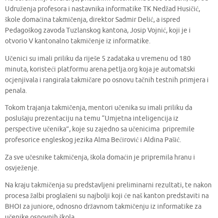
Udruženja profesora i nastavnika informatike TK Nedžad Husičić,
škole domaćina takmičenja, direktor Sadmir Delić, a ispred
Pedagoškog zavoda Tuzlanskog kantona, Josip Vojnić, koji je i
otvorio V kantonalno takmičenje iz informatike.
Učenici su imali priliku da riješe 5 zadataka u vremenu od 180
minuta, koristeći platformu arena.petlja.org koja je automatski
ocjenjivala i rangirala takmičare po osnovu tačnih testnih primjera i
penala.
Tokom trajanja takmičenja, mentori učenika su imali priliku da
poslušaju prezentaciju na temu “Umjetna inteligencija iz
perspective učenika”, koje su zajedno sa učenicima pripremile
profesorice engleskog jezika Alma Bećirović i Aldina Pašić.
Za sve učesnike takmičenja, škola domaćin je pripremila hranu i
osvježenje.
Na kraju takmičenja su predstavljeni preliminarni rezultati, te nakon
procesa žalbi proglašeni su najbolji koji će naš kanton predstaviti na
BHOI za juniore, odnosno državnom takmičenju iz informatike za
učenike osnovnih škola.