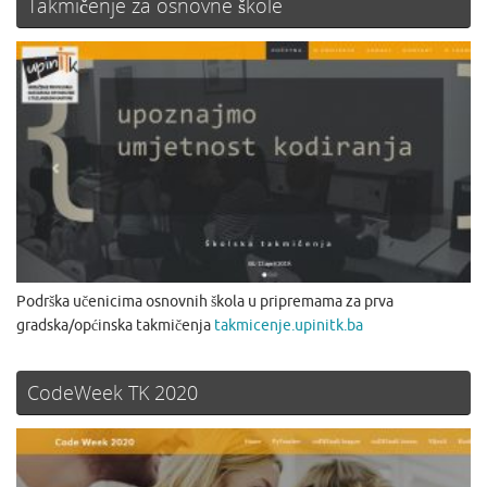
Takmičenje za osnovne škole
Podrška učenicima osnovnih škola u pripremama za prva
gradska/općinska takmičenja
takmicenje.upinitk.ba
CodeWeek TK 2020