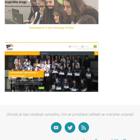
Učenje je kao veslanje uzvodno, čim se prestane odmah se vraćamo unazad.