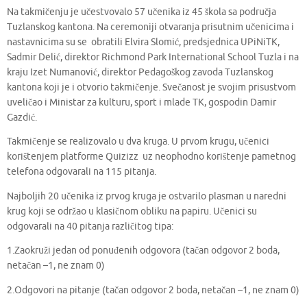
Na takmičenju je učestvovalo 57 učenika iz 45 škola sa područja
Tuzlanskog kantona. Na ceremoniji otvaranja prisutnim učenicima i
nastavnicima su se obratili Elvira Slomić, predsjednica UPiNiTK,
Sadmir Delić, direktor Richmond Park International School Tuzla i na
kraju Izet Numanović, direktor Pedagoškog zavoda Tuzlanskog
kantona koji je i otvorio takmičenje. Svečanost je svojim prisustvom
uveličao i Ministar za kulturu, sport i mlade TK, gospodin Damir
Gazdić.
Takmičenje se realizovalo u dva kruga. U prvom krugu, učenici
korištenjem platforme Quizizz uz neophodno korištenje pametnog
telefona odgovarali na 115 pitanja.
Najboljih 20 učenika iz prvog kruga je ostvarilo plasman u naredni
krug koji se održao u klasičnom obliku na papiru. Učenici su
odgovarali na 40 pitanja različitog tipa:
1.Zaokruži jedan od ponuđenih odgovora (tačan odgovor 2 boda,
netačan –1, ne znam 0)
2.Odgovori na pitanje (tačan odgovor 2 boda, netačan –1, ne znam 0)