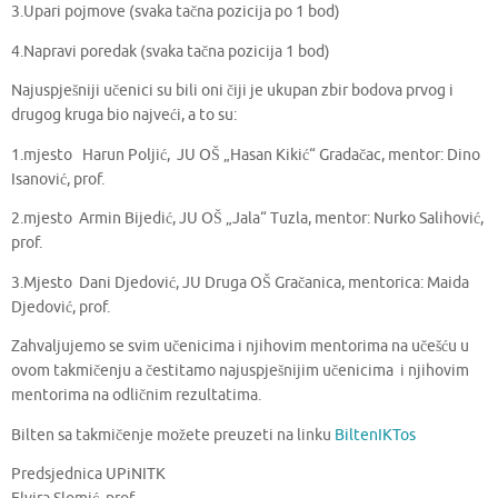
3.Upari pojmove (svaka tačna pozicija po 1 bod)
4.Napravi poredak (svaka tačna pozicija 1 bod)
Najuspješniji učenici su bili oni čiji je ukupan zbir bodova prvog i
drugog kruga bio najveći, a to su:
1.mjesto Harun Poljić, JU OŠ „Hasan Kikić“ Gradačac, mentor: Dino
Isanović, prof.
2.mjesto Armin Bijedić, JU OŠ „Jala“ Tuzla, mentor: Nurko Salihović,
prof.
3.Mjesto Dani Djedović, JU Druga OŠ Gračanica, mentorica: Maida
Djedović, prof.
Zahvaljujemo se svim učenicima i njihovim mentorima na učešću u
ovom takmičenju a čestitamo najuspješnijim učenicima i njihovim
mentorima na odličnim rezultatima.
Bilten sa takmičenje možete preuzeti na linku
BiltenIKTos
Predsjednica UPiNITK