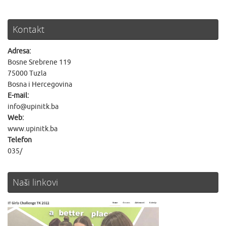
Kontakt
Adresa:
Bosne Srebrene 119
75000 Tuzla
Bosna i Hercegovina
E-mail:
info@upinitk.ba
Web:
www.upinitk.ba
Telefon
035/
Naši linkovi