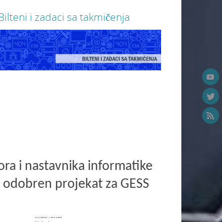
Bilteni i zadaci sa takmičenja
m linku možete pronaći serije zadataka
Na ovom linku mo
njenih pripremama učenika srednjih škola
sa prethodnih gr
dstojeća takmičenja
takmičenja za učen
Više
ra i nastavnika informatike
o odobren projekat za GESS