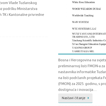
stvom Vlade Tuzlanskog
uz podršku Ministarstva
ih TK i Kantonalne privredne
Bosna i Hercegovina na svjets
preliminarnoj listi FMON-a za
nastavnika informatike Tuzla
na listi podržanih projekata 
(FMON) za 2025. godinu, s pr
dostignuća i inovacija…
Nastavi čitanje