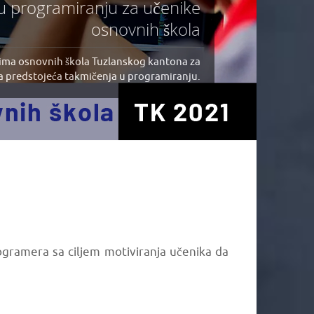
u programiranju za učenike
osnovnih škola
ima osnovnih škola Tuzlanskog kantona za
a predstojeća takmičenja u programiranju.
gramera sa ciljem motiviranja učenika da