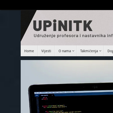
Home
Vijesti
O nama
Takmičenja
Dog