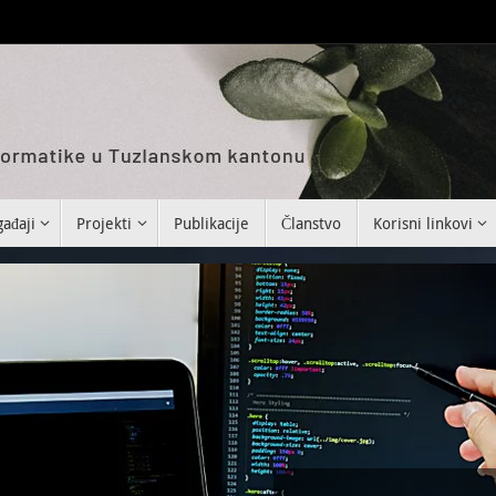
ađaji
Projekti
Publikacije
Članstvo
Korisni linkovi