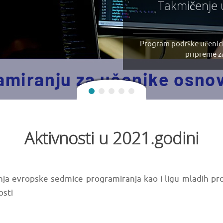
Takmičenje 
Program podrške učenic
pripreme z
Aktivnosti u 2021.godini
ja evropske sedmice programiranja kao i ligu mladih pro
osti