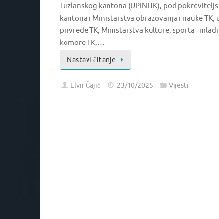
Tuzlanskog kantona (UPINITK), pod pokrovitelj
kantona i Ministarstva obrazovanja i nauke TK, 
privrede TK, Ministarstva kulture, sporta i mlad
komore TK,…
Nastavi čitanje
Elvir Čajić
23/10/2025
Vijesti