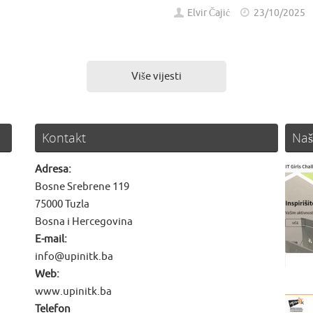
Elvir Čajić
23/10/2025
Više vijesti
Kontakt
Naš
Adresa:
Bosne Srebrene 119
75000 Tuzla
Bosna i Hercegovina
E-mail:
info@upinitk.ba
Web:
www.upinitk.ba
Telefon