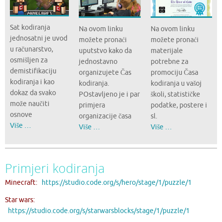
Sat kodiranja
Na ovom linku
Na ovom linku
jednosatni je uvod
možete pronaći
možete pronaći
u računarstvo,
uputstvo kako da
materijale
osmišljen za
jednostavno
potrebne za
demistifikaciju
organizujete Čas
promociju Časa
kodiranja i kao
kodiranja.
kodiranja u vašoj
dokaz da svako
POstavljeno je i par
školi, statističke
može naučiti
primjera
podatke, postere i
osnove
organizacije časa
sl.
Više …
Više …
Više …
Primjeri kodiranja
Minecraft:
https://studio.code.org/s/hero/stage/1/puzzle/1
Star wars:
https://studio.code.org/s/starwarsblocks/stage/1/puzzle/1