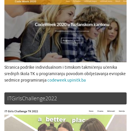
Stranica podrške individualnom i timskom takmičenju učenika
srednjih škola TK u programiranju povodom obilježavanja evropske
sedmice programiranja
codeweek.upinitk.ba
ITGirlsChallenge2022