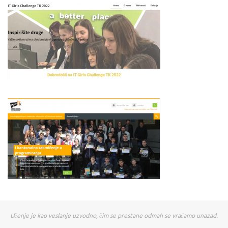
Učenje je kao veslanje uzvodno, čim se prestane odmah se vraćamo unazad.