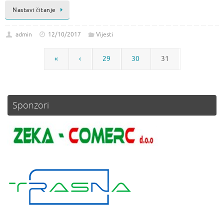
Nastavi čitanje
admin
12/10/2017
Vijesti
«
‹
29
30
31
Sponzori