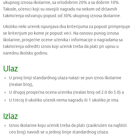
ukupnog iznosa školarine, sa vrlodobrim 20% a sa dobrim 10%.
Takođe, učenici koji su osvojili nagradu na nekom od državnih
takmičenja ostvaruju popust od 30% ukupnog iznosa školarine.
Ukoliko neki učenik ispunjava dva kriterijuma za popust primjenjuje
se kriterijum po kome je popust veći. Na osnovu punog iznosa
školarine, prosječne ocene učenika i informacije o nagradama sa
takmičenja odrediti iznos koji učenik treba da plati pri upisu u
narednu školsku godinu.
Ulaz
U prvoj liniji standardnog ulaza nalazi se pun iznos školarine
(realan broj),
U drugoj prosječna ocena učenika (realan broj od 2.0 do 5.0) a
U trećoj 0 ukoliko učenik nema nagradu ili 1 ukoliko je ima.
Izlaz
Iznos školarine koju učenik treba da plati (zaokružen na najbliži
ceo broj) navodi se u jednoj linije standardnog izlaza.