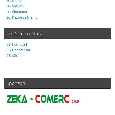
SG: Dame
SG: Sijalice
SG: Školarina
SG: Kazne za brzinu
Ciklična struktura
CS: Formula1
CS: Pedometar
CS: Sifra
Sponzori